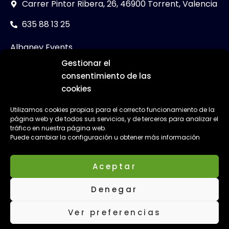
Carrer Pintor Ribera, 26, 46900 Torrent, Valencia
635 88 13 25
Albaney Events
Gestionar el
Packs Despedidas
consentimiento de las
Actividades Despedidas
cookies
Restaurantes Despedidas
Utilizamos cookies propias para el correcto funcionamiento de la
Despedidas en el puerto de Valencia
página web y de todos sus servicios, y de terceros para analizar el
Despedidas Catamarán en Valencia
tráfico en nuestra página web.
Puede cambiar la configuración u obtener más información
Fiestas despedidas Valencia
Cuánto cuesta una despedida en Valencia
Aceptar
Ciudades
Denegar
Ver preferencias
© 2026 Todos los derechos
Nota Legal